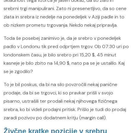
Skladnost tega vzorca je jasen dokaz, da so zlati in
srebrni trgi manipulirani. Zato ni presenetljivo, da so cene
zlata in srebra iz nedelje na ponedeljek v Aziji padle in to
ob nizkem prometu trgovanja. Nekdo nekaj pripravlja.
Toda še posebej zanimivo je, da je srebro v ponedeljek
padlo v Londonu tik pred odprtjem trgov. Ob 07:30 uri po
londonskem času, je bilo srebro pri 15,20 $, 45 minut
kasneje je bilo zbito na 14,90 $, nato pa se je ustalilo. Kaj
se je zgodilo?
To je bil poskus, da bi na silo povzročili nekaj panične
prodaje, da bi se trgovci, ki so pravkar prišli v svojo
pisarno, ustrašili ter prodali nekaj njihovega fizičnega
srebra, ko bi videli prodajni pritisk. Prišlo je tudi do prodaj
zaradi pozivov po dodatnem kritju (margin call).
Živčne kratke pozicije v srebru