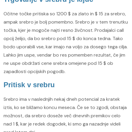
Očitne točke pritiska so 1200 $ za zlato in $ 15 za srebro,
ampak srebro je bolj pomembno. Srebro je v tem trenutku
točka, kjer je mogoče najti resno živčnost. Prodajalci call
opcij želijo, da bo srebro pod 15 $ do konca tedna. Tako
bodo uporabili vse, kar imajo na voljo za dosego tega cilja.
Lahko jim uspe, vendar bo res pomemben rezultat, če jim
ne uspe obdržati cene srebra omejene pod 15 $ ob
zapadlosti opcijskih pogodb.
Pritisk v srebru
Srebro ima v naslednjih nekaj dneh potencial za kratek
iztis, ko se bližamo koncu meseca. Če se to zgodi, obstaja
možnost, da srebro doseže več dnevnih premikov celo
nad 1 $, kar je redek dogodek, ki smo ga nazadnje videli