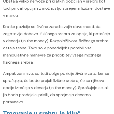
Obstaja veliko nervoze pri kratkih pozicijah v srebru kot
tudi pri call opcijah z možnostjo sprejema fizične dostave
v marcu.
Kratke pozicije so živčne zaradi svojih obveznosti, da
zagotovijo dobavo fizičnega srebra za opcije, ki potečejo
v denarju (in the money). Razpoložljivost fizičnega srebra
ostaja tesna. Tako so v ponedeljek uporabili vse
manipulativne manevre za pridobitev vsega možnega
fizičnega srebra.
Ampak zanimivo, so tudi dolge pozicije živčne zato, ker se
sprašujejo, če bodo prejeli fizično srebro, če se njihove
opcije iztečejo v denarju (in the money). Sprašujejo se, ali
jih bodo prodajalci prisilil, da sprejmejo denarno
poravnavo.
Trgovanje v srebru je ključ