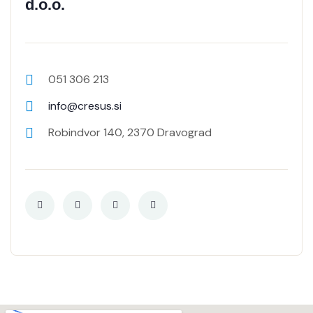
d.o.o.
051 306 213
info@cresus.si
Robindvor 140, 2370 Dravograd