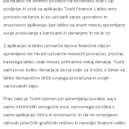
pa nikakor ne smemo pozabiti na slovensko start-up
podjetje, ki stoji za aplikacijo Toshl Finance. Lahko smo
ponosni na fante, ki so ustvarili zares uporabno in
enostavno aplikacijo, kjer lahko na enem mestu spremljate
svoje poslovanje s karticami in denarjem. In ne le to.
Z aplikacijo si lahko ustvarite lastne finančne cilje in
spremljate ter hkrati ustvarite mesečni proračun, znotraj
katerega lahko vsak mesec prihranite nekaj denarja. Toshl
sam pove, koliko denarja je še na voljo za trošiti, s čimer se
lahko fantastično držiš svojega proračuna in svojih
varčevalnih ciljev.
Prav tako je Toshl izjemen pri spremljanju porabe, saj s
samo štirimi kliki omogoča vnos osnovnega stroška v
samo aplikacijo. Hitro in enostavno. In da ne omenjamo
njihovih prisrčnih grafičnih rešitev, ki naredijo finance veliko