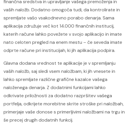
finančna sredstva in upravljanje vašega premoženja in
vaših naložb. Dodatno omogoča tudi, da kontrolirate in
spremljate vašo vsakodnevno porabo denarja. Sama
aplikacija združuje več kot 14.000 finančnih institucij,
katerih račune lahko povežete v svojo aplikacijo in imate
nato celoten pregled na enem mestu – če seveda imate
odprte račune pri institucijah, ki jih aplikacija podpira.
Glavna dodana vrednost te aplikacije je v spremljanju
vaših naložb, saj sledi vsem naložbam, ki jih vnesete in
lahko spremljate različne grafične kazalce vašega
naloženega denarja. Z dodatnimi funkcijami lahko
odkrivate priložnosti za dodatno razpršitev vašega
portfelja, odkrijete morebitne skrite stroške pri naložbah,
primerjaje vaše donose s primerljivimi naložbami na trgu in
še precej drugih dodatnih funkcij.