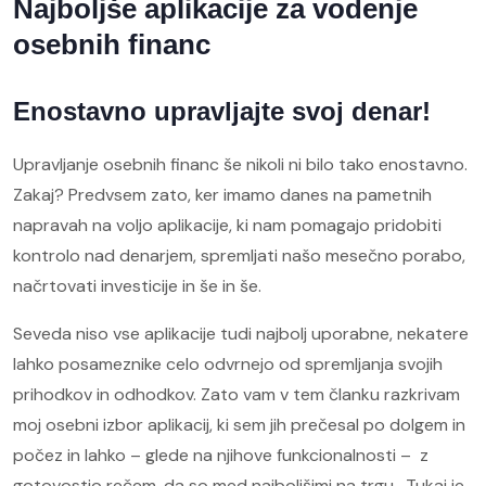
Najboljše aplikacije za vodenje
osebnih financ
Enostavno upravljajte svoj denar!
Upravljanje osebnih financ še nikoli ni bilo tako enostavno.
Zakaj? Predvsem zato, ker imamo danes na pametnih
napravah na voljo aplikacije, ki nam pomagajo pridobiti
kontrolo nad denarjem, spremljati našo mesečno porabo,
načrtovati investicije in še in še.
Seveda niso vse aplikacije tudi najbolj uporabne, nekatere
lahko posameznike celo odvrnejo od spremljanja svojih
prihodkov in odhodkov. Zato vam v tem članku razkrivam
moj osebni izbor aplikacij, ki sem jih prečesal po dolgem in
počez in lahko – glede na njihove funkcionalnosti – z
gotovostjo rečem, da so med najboljšimi na trgu. Tukaj je