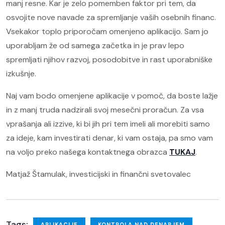
manj resne. Kar je zelo pomemben faktor pri tem, da
osvojite nove navade za spremljanje vaših osebnih financ.
Vsekakor toplo priporočam omenjeno aplikacijo. Sam jo
uporabljam že od samega začetka in je prav lepo
spremljati njihov razvoj, posodobitve in rast uporabniške
izkušnje.
Naj vam bodo omenjene aplikacije v pomoč, da boste lažje
in z manj truda nadzirali svoj mesečni proračun. Za vsa
vprašanja ali izzive, ki bi jih pri tem imeli ali morebiti samo
za ideje, kam investirati denar, ki vam ostaja, pa smo vam
na voljo preko našega kontaktnega obrazca
TUKAJ
.
Matjaž Štamulak, investicijski in finančni svetovalec
Tags:
APLIKACIJE
KONTROLA NAD DENARJEM