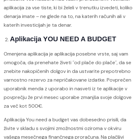
aplikacija za vse tiste, ki bi želeli v trenutku izvedeti, koliko
denarja imate – ne glede na to, na katerih računih ali v
katerih investicijah je ta denar.
Aplikacija YOU NEED A BUDGET
Omenjena aplikacija je aplikacija posebne vrste, saj vam
omogoča, da prenehate živeti ˝od plače do plače˝, da se
znebite nakopičenih dolgov in da ustvarite prepotrebno
varnostno rezervo za nepričakovane izdatke. Povprečen
uporabnik menda z uporabo in nasveti iz te aplikacije v
povprečju že prvi mesec uporabe zmanjša svoje dolgove
za več kot 500€.
Aplikacija You need a budget vas dobesedno prisili, da
živite v skladu s svojimi zmožnostmi oziroma v okviru
vašega mesečnega finančnega proračuna. Na plačljivi